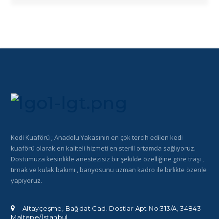
Kedi Kuaförü ; Anadolu Yakasının en çok tercih edilen kedi
kuaförü olarak en kaliteli hizmeti en sterill ortamda sağlıyoruz.
Dostumuza kesinlikle anestezisiz bir şekilde özelliğine göre traşı ,
tırnak ve kulak bakımı , banyosunu uzman kadro ile birlikte özenle
yapıyoruz.
Altayçeşme, Bağdat Cad. Dostlar Apt No:313/A, 34843
Maltepe/İstanbul