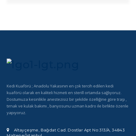
Kedi Kuaförü ; Anadolu Yakasının en çok tercih edilen kedi
kuaförü olarak en kaliteli hizmeti en sterill ortamda sağlıyoruz.
Dostumuza kesinlikle anestezisiz bir şekilde özelliğine göre traşı ,
tırnak ve kulak bakımı , banyosunu uzman kadro ile birlikte özenle
yapıyoruz.
Altayçeşme, Bağdat Cad. Dostlar Apt No:313/A, 34843
Maltepe/İstanbul